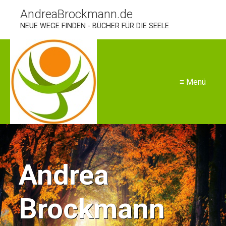
AndreaBrockmann.de
NEUE WEGE FINDEN - BÜCHER FÜR DIE SEELE
≡ Menü
Andrea
Brockmann